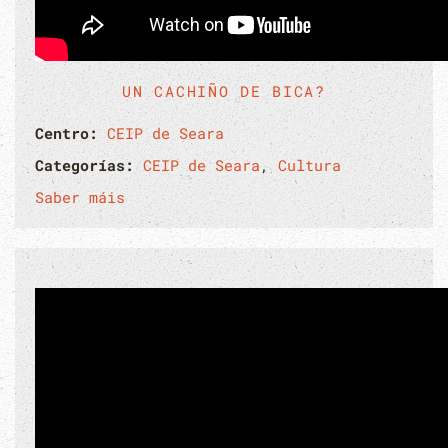
UN CACHIÑO DE BICA?
Centro:
CEIP de Seara
Categorías:
CEIP de Seara
,
Cultura
Saber máis