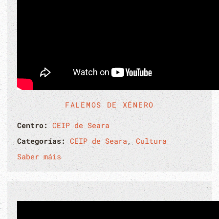
FALEMOS DE XÉNERO
Centro:
CEIP de Seara
Categorías:
CEIP de Seara
,
Cultura
Saber máis