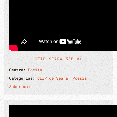
CEIP SEARA 5ºB 01
Centro:
Poesía
Categorías:
CEIP de Seara
,
Poesía
Saber máis