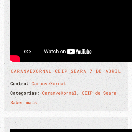
CARANVEXORNAL CEIP SEARA 7 DE ABRIL
Centro:
CaranveXornal
Categorías:
CaranveXornal
,
CEIP de Seara
Saber máis