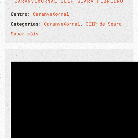
CARANVEXORNAL CEIP SEARA FEBREIRO
Centro:
CaranveXornal
Categorías:
CaranveXornal
,
CEIP de Seara
Saber máis