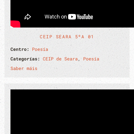
CEIP SEARA 5ºA 01
Centro:
Poesía
Categorías:
CEIP de Seara
,
Poesía
Saber máis