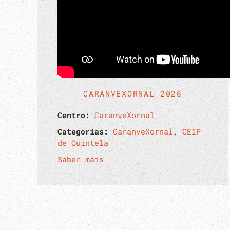
CARANVEXORNAL 2026
Centro:
CaranveXornal
Categorías:
CaranveXornal
,
CEIP
de Quintela
Saber máis