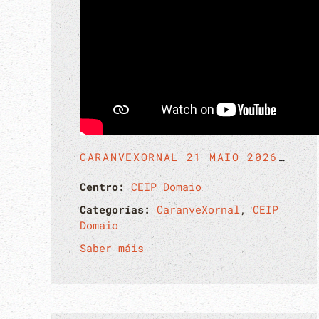
CARANVEXORNAL 21 MAIO 2026 V2
Centro:
CEIP Domaio
Categorías:
CaranveXornal
,
CEIP
Domaio
Saber máis