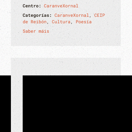
Centro:
CaranveXornal
Categorías:
CaranveXornal
,
CEIP
de Reibón
,
Cultura
,
Poesía
Saber máis