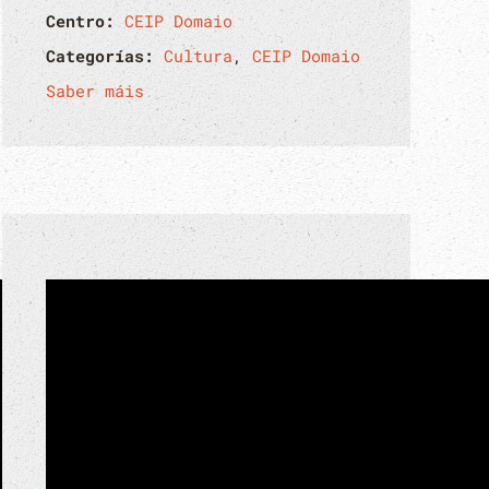
Centro:
CEIP Domaio
Categorías:
Cultura
,
CEIP Domaio
Saber máis