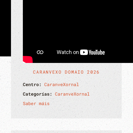
CARANVEXO DOMAIO 2026
Centro:
CaranveXornal
Categorías:
CaranveXornal
Saber máis