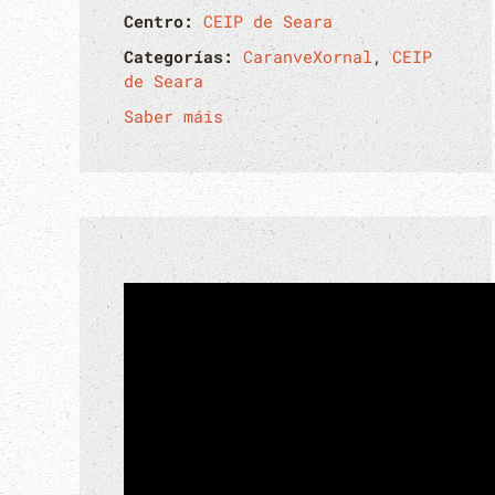
Centro:
CEIP de Seara
Categorías:
CaranveXornal
,
CEIP
de Seara
Saber máis