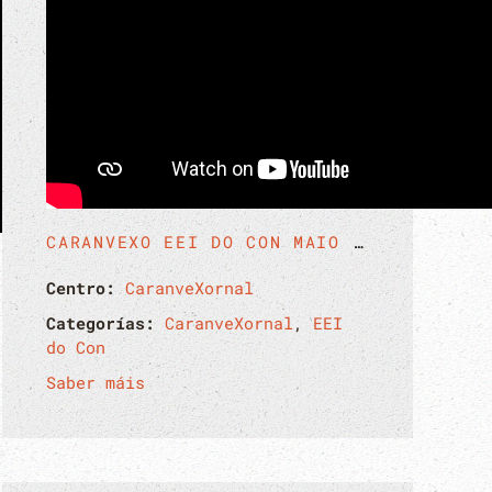
CARANVEXO EEI DO CON MAIO 2026
Centro:
CaranveXornal
Categorías:
CaranveXornal
,
EEI
do Con
Saber máis