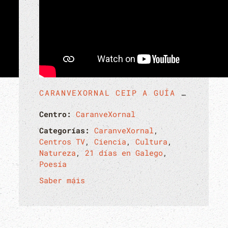
CARANVEXORNAL CEIP A GUÍA 2026
Centro:
CaranveXornal
Categorías:
CaranveXornal
,
Centros TV
,
Ciencia
,
Cultura
,
Natureza
,
21 días en Galego
,
Poesía
Saber máis