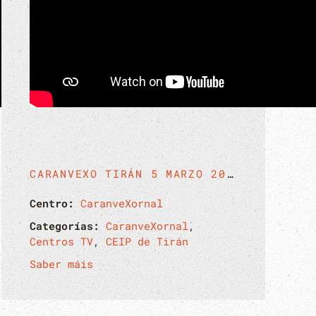
CARANVEXO TIRÁN 5 MARZO 2026
Centro:
CaranveXornal
Categorías:
CaranveXornal
,
Centros TV
,
CEIP de Tirán
Saber máis