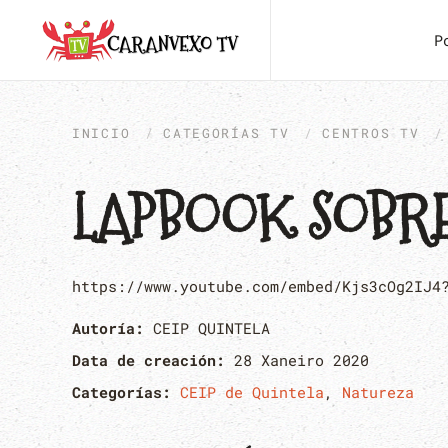
P
INICIO
CATEGORÍAS TV
CENTROS TV
LAPBOOK SOBRE
https://www.youtube.com/embed/Kjs3cOg2IJ4
Autoría:
CEIP QUINTELA
Data de creación:
28 Xaneiro 2020
Categorías:
CEIP de Quintela
,
Natureza