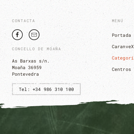
CONTACTA
MENÚ
Portada
CaranveX
CONCELLO DE MOAÑA
Categorí
As Barxas s/n.
Moaña 36959
Centros 
Pontevedra
Tel: +34 986 310 100