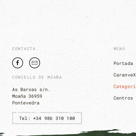
CONTACTA
MENÚ
Portada
CaranveX
CONCELLO DE MOAÑA
Categorí
As Barxas s/n.
Moaña 36959
Centros 
Pontevedra
Tel: +34 986 310 100