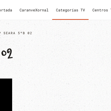
ortada
CaranveXornal
Categorías TV
Centros 
P SEARA 5ºB 02
02