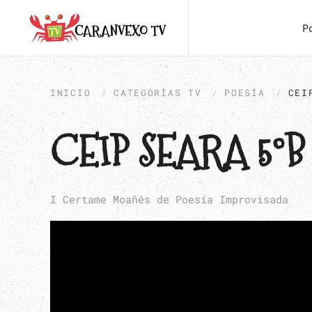
P
INICIO
CATEGORÍAS TV
POESÍA
CEI
CEIP SEARA 5ºB 
I Certame Moañés de Poesía Improvisada