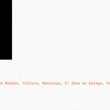
de Reibón
,
Cultura
,
Natureza
,
21 días en Galego
,
P