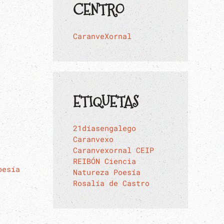
CENTRO
CaranveXornal
ETIQUETAS
21díasengalego
Caranvexo
Caranvexornal
CEIP
REIBÓN
Ciencia
oesía
Natureza
Poesía
Rosalía de Castro