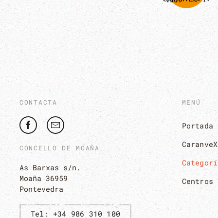
CONTACTA
MENÚ
Portada
CaranveX
CONCELLO DE MOAÑA
Categorí
As Barxas s/n.
Moaña 36959
Centros 
Pontevedra
Tel: +34 986 310 100