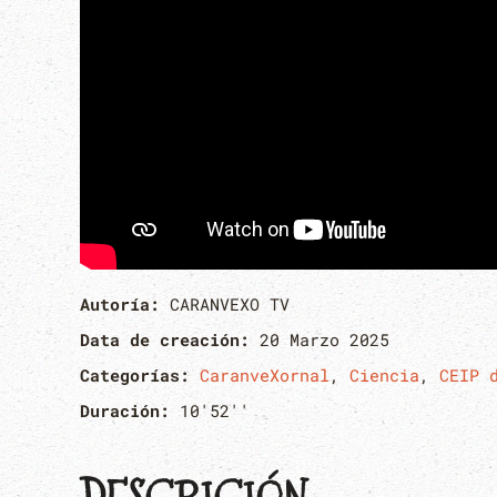
Autoría:
CARANVEXO TV
Data de creación:
20 Marzo 2025
Categorías:
CaranveXornal
,
Ciencia
,
CEIP 
Duración:
10'52''