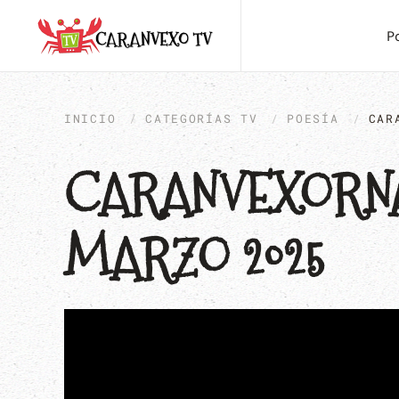
P
INICIO
CATEGORÍAS TV
POESÍA
CAR
CARANVEXORNAL
MARZO 2025