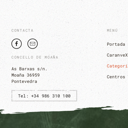
CONTACTA
MENÚ
Portada
CaranveX
CONCELLO DE MOAÑA
Categorí
As Barxas s/n.
Moaña 36959
Centros 
Pontevedra
Tel: +34 986 310 100