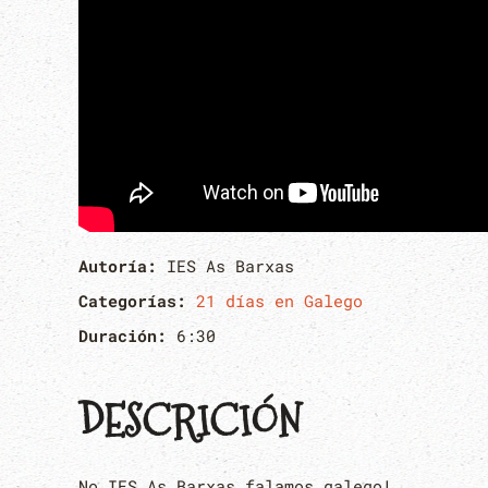
Autoría:
IES As Barxas
Categorías:
21 días en Galego
Duración:
6:30
DESCRICIÓN
No IES As Barxas falamos galego!