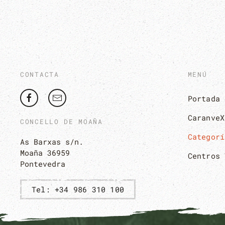
CONTACTA
MENÚ
Portada
CaranveX
CONCELLO DE MOAÑA
Categorí
As Barxas s/n.
Moaña 36959
Centros 
Pontevedra
Tel: +34 986 310 100